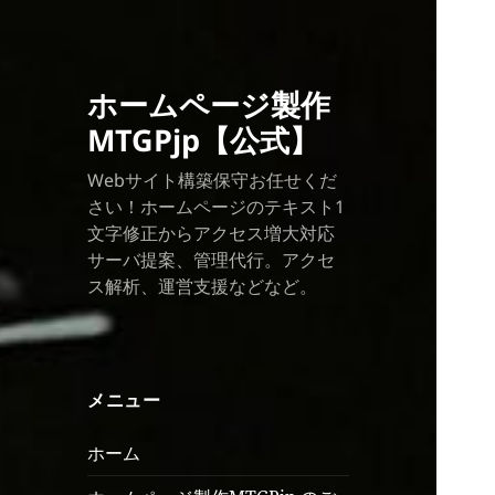
ホームページ製作
MTGPjp【公式】
Webサイト構築保守お任せくだ
さい！ホームページのテキスト1
文字修正からアクセス増大対応
サーバ提案、管理代行。アクセ
ス解析、運営支援などなど。
メニュー
ホーム