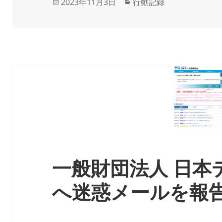
投
カ
2023年11月3日
行動記録
稿
テ
日:
ゴ
リ
ー
一般財団法人 日本
へ迷惑メールを報