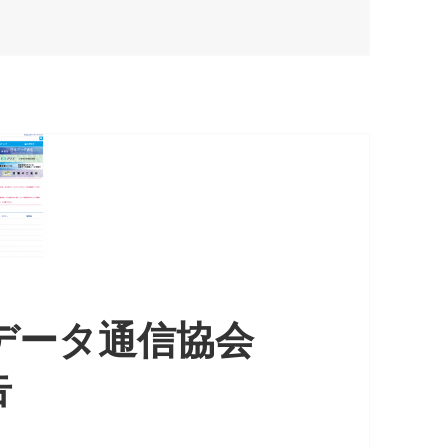
データ通信協会
告