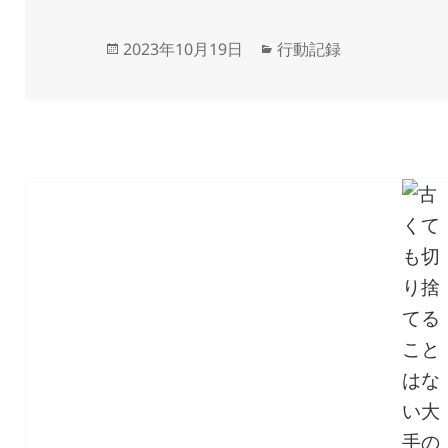
投
カ
2023年10月19日
行動記録
稿
テ
日:
ゴ
リ
ー