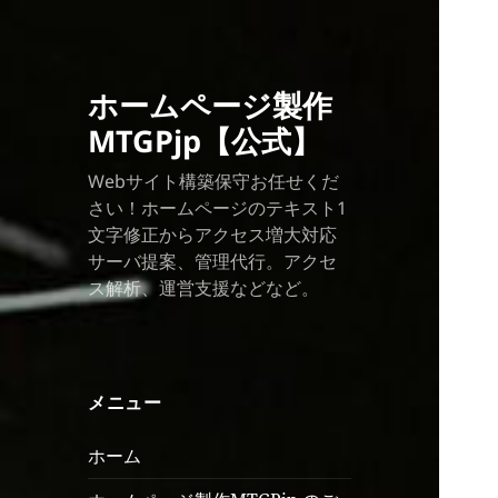
ホームページ製作
MTGPjp【公式】
Webサイト構築保守お任せくだ
さい！ホームページのテキスト1
文字修正からアクセス増大対応
サーバ提案、管理代行。アクセ
ス解析、運営支援などなど。
メニュー
ホーム