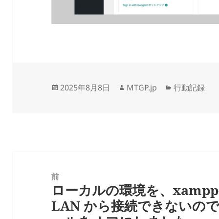
投
作
カ
2025年8月8日
MTGP.jp
行動記録
稿
成
テ
日:
者
ゴ
リ
ー
投
稿
前
ローカルの環境を、xampp-o
ナ
前
LAN から接続できないので
ビ
の
ゲ