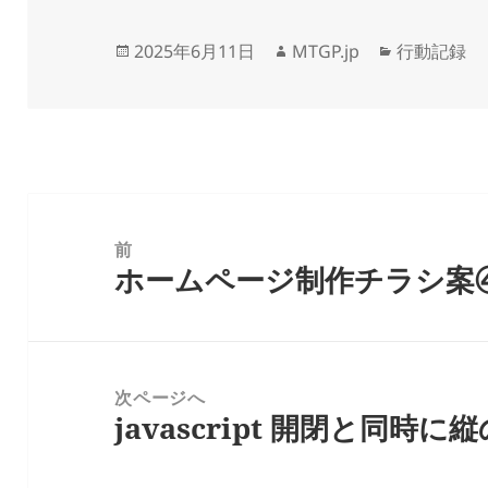
投
作
カ
2025年6月11日
MTGP.jp
行動記録
稿
成
テ
日:
者
ゴ
リ
ー
投
稿
前
ホームページ制作チラシ案
ナ
前
ビ
の
ゲ
投
ー
稿:
次ページへ
シ
javascript 開閉と同時
次
ョ
の
ン