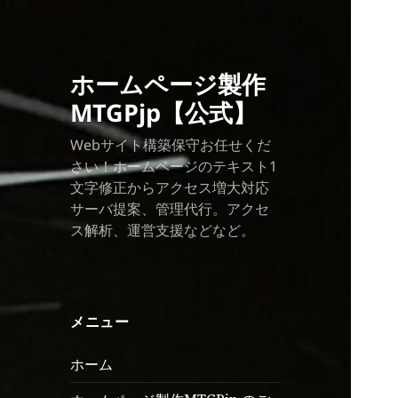
ホームページ製作
MTGPjp【公式】
Webサイト構築保守お任せくだ
さい！ホームページのテキスト1
文字修正からアクセス増大対応
サーバ提案、管理代行。アクセ
ス解析、運営支援などなど。
メニュー
ホーム