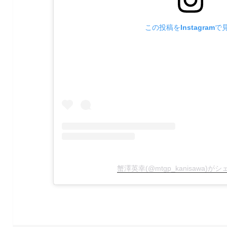
この投稿をInstagramで
蟹澤英幸(@mtgp_kanisawa)