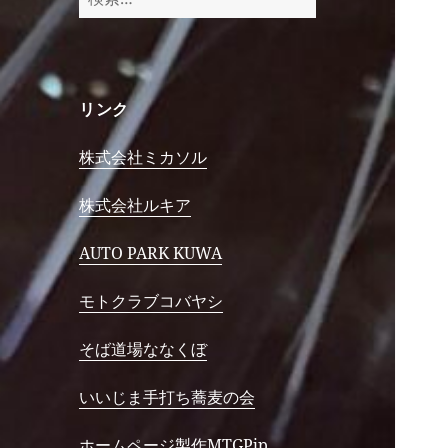
索:
リンク
株式会社ミカソル
株式会社ルキア
AUTO PARK KUWA
モトクラブコバヤシ
そば道場ななくぼ
いいじま手打ち蕎麦の会
ホームページ製作MTGPjp