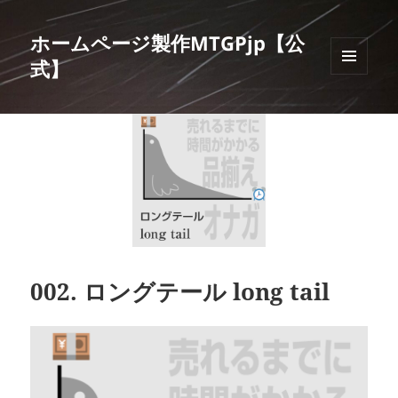
ホームページ製作MTGPjp【公
式】
メニュ
ーとウ
ィジェ
ット
002. ロングテール long tail