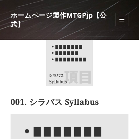
ホームページ製作MTGPjp【公
式】
メニュ
ーとウ
ィジェ
ット
001. シラバス Syllabus