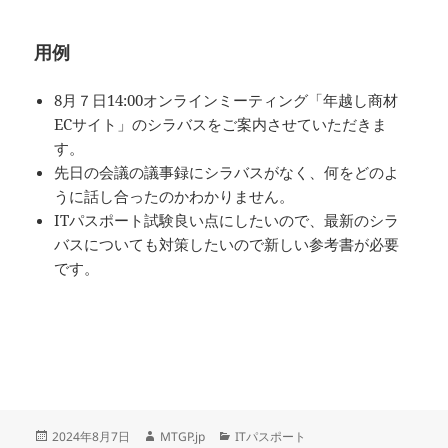
用例
8月７日14:00オンラインミーティング「年越し商材
ECサイト」のシラバスをご案内させていただきま
す。
先日の会議の議事録にシラバスがなく、何をどのよ
うに話し合ったのかわかりません。
ITパスポート試験良い点にしたいので、最新のシラ
バスについても対策したいので新しい参考書が必要
です。
投
作
カ
2024年8月7日
MTGP.jp
ITパスポート